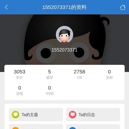
1552073371的资料
1552073371
3053
5
2758
0
积分
威望
DB
贡献
0
0
违规
RMB
Ta的主题
Ta的日志