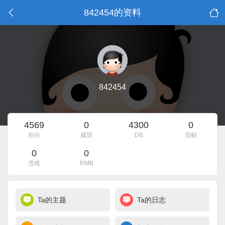
842454的资料
842454
4569
0
4300
0
积分
威望
DB
贡献
0
0
违规
RMB
Ta的主题
Ta的日志