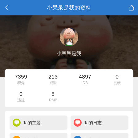
小呆呆是我的资料
小呆呆是我
7359
213
4897
0
积分
威望
DB
贡献
0
8
违规
RMB
Ta的主题
Ta的日志