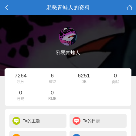
邪恶青蛙人的资料
邪恶青蛙人
7264
6
6251
0
积分
威望
DB
贡献
0
0
违规
RMB
Ta的主题
Ta的日志