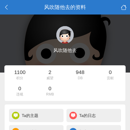
风吹随他去的资料
风吹随他去
1100
2
948
0
积分
威望
DB
贡献
0
0
违规
RMB
Ta的主题
Ta的日志