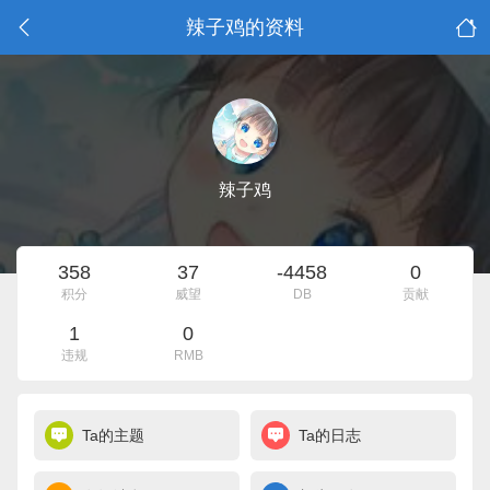
辣子鸡的资料
辣子鸡
358
37
-4458
0
积分
威望
DB
贡献
1
0
违规
RMB
Ta的主题
Ta的日志