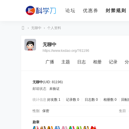
论坛
优惠券
封禁规则
›
无聊中
›
个人资料
科
无聊中
学
https://www.kxdao.org/?81196
刀
广播
主题
日志
相册
记录
分
无聊中
(UID: 81196)
邮箱状态
未验证
统计信息
好友数 1
|
记录数 0
|
日志数 0
|
相册数 0
|
回帖数
性别
保密
生日
勋章