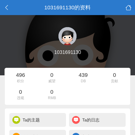
1031691130的资料
1031691130
496
0
439
0
积分
威望
DB
贡献
0
0
违规
RMB
Ta的主题
Ta的日志