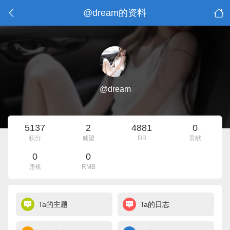
@dream的资料
@dream
5137
2
4881
0
积分
威望
DB
贡献
0
0
违规
RMB
Ta的主题
Ta的日志