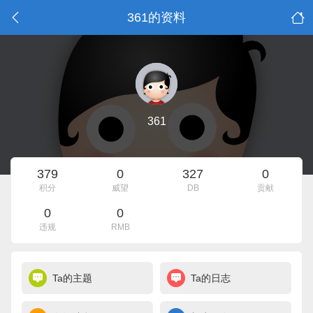
361的资料
361
379
0
327
0
积分
威望
DB
贡献
0
0
违规
RMB
Ta的主题
Ta的日志