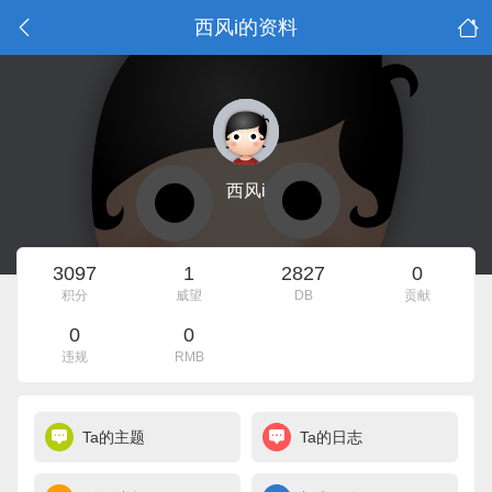
西风i的资料
西风i
3097
1
2827
0
积分
威望
DB
贡献
0
0
违规
RMB
Ta的主题
Ta的日志