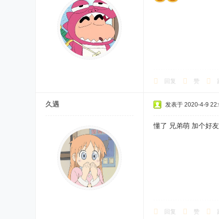
回复
赞
久遇
发表于 2020-4-9 22:
懂了 兄弟萌 加个好友
回复
赞