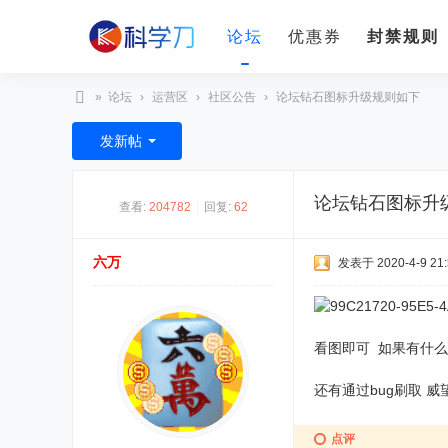
论坛
优惠券
封禁规则
»
论坛
›
运营区
›
社区公告
›
论坛钻石图标升级规则如下
科
发新帖
学
刀
论坛钻石图标升
查看:
204782
|
回复:
62
六万
发表于 2020-4-9 21:
看图即可 如果有什么
还有通过bug刷取 威
点评