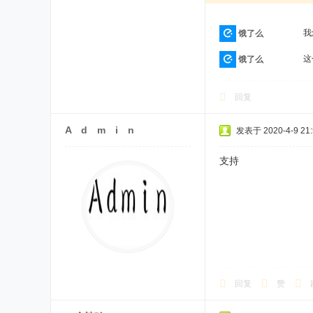
我
饿了么
这
饿了么
回复
A d m i n
发表于 2020-4-9 21:
支持
回复
赞