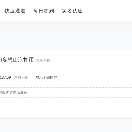
快速通道
每日签到
实名认证
和妄想山海扣币
[复制链接]
:37:59
来自手机
|
显示全部楼层
删除 内容自动屏蔽