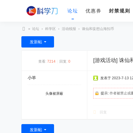
论坛
优惠券
封禁规则
»
论坛
›
科学区
›
活动线报
›
诛仙和妄想山海扣币
科
发新帖
学
刀
[游戏活动]
诛仙
查看:
7214
|
回复:
0
小羊
发表于 2023-7-13 12
提示:
作者被禁止或
头像被屏蔽
回复
发新帖