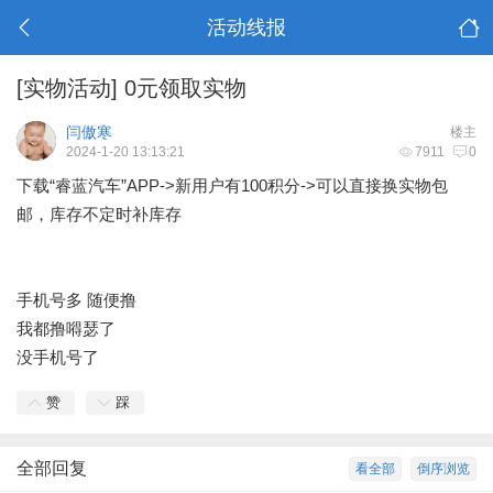
活动线报
[实物活动]
0元领取实物
闫傲寒
楼主
2024-1-20 13:13:21
7911
0
下载“睿蓝汽车”APP->新用户有100积分->可以直接换实物包
邮，库存不定时补库存
手机号多 随便撸
我都撸嘚瑟了
没手机号了
赞
踩
全部回复
看全部
倒序浏览