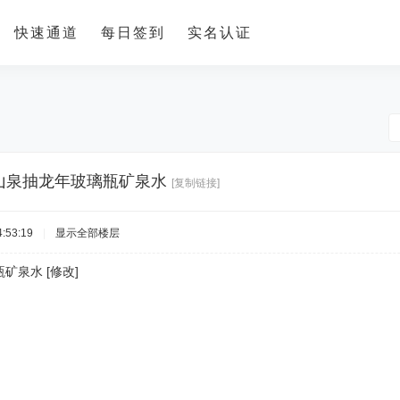
快速通道
每日签到
实名认证
山泉抽龙年玻璃瓶矿泉水
[复制链接]
:53:19
|
显示全部楼层
矿泉水 [修改]