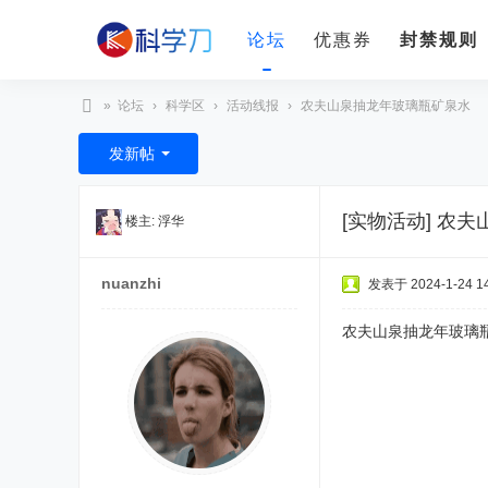
论坛
优惠券
封禁规则
»
论坛
›
科学区
›
活动线报
›
农夫山泉抽龙年玻璃瓶矿泉水
科
发新帖
学
刀
[实物活动]
农夫
楼主:
浮华
nuanzhi
发表于 2024-1-24 14
农夫山泉抽龙年玻璃瓶