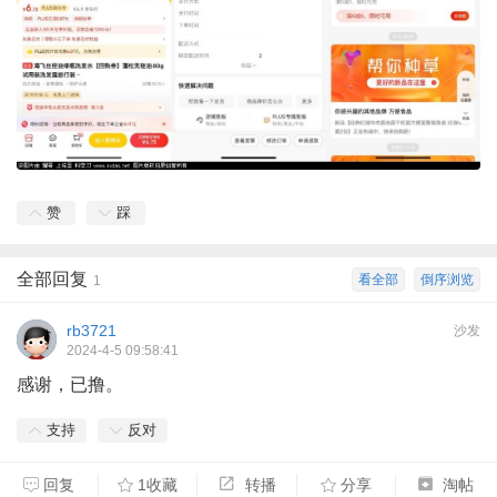
赞
踩
全部回复
看全部
倒序浏览
1
rb3721
沙发
2024-4-5 09:58:41
感谢，已撸。
支持
反对
回复
1收藏
转播
分享
淘帖