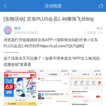
活动线报
[实物活动]
京东PLUS会员1.46撸海飞丝80g
耀哥
楼主
2024-4-4 12:56:57
10628
1
浏览器打开链接跳转京东APP->顶部弹出6减5亓券->京东
PLUS会员1.46亓到手https://u.jd.com/7QUTgMQ
————
这个洗发水又可以撸了！如果不弹券就去“APP右上角消息-
优惠促销”里看看