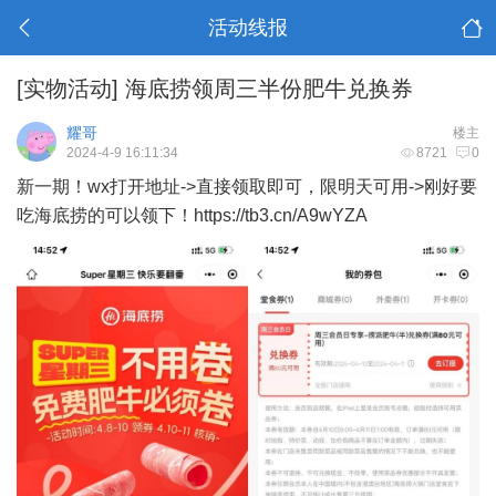
活动线报
[实物活动]
海底捞领周三半份肥牛兑换券
耀哥
楼主
2024-4-9 16:11:34
8721
0
新一期！wx打开地址->直接领取即可，限明天可用->刚好要
吃海底捞的可以领下！https://tb3.cn/A9wYZA