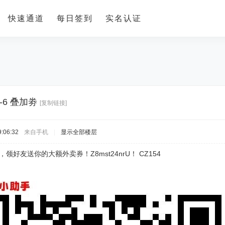
快速通道
每日签到
实名认证
-6 叠加劵
[复制链接]
:06:32
来自手机
|
显示全部楼层
p，领好友送你的大额外卖券！Z8mst24nrU！ CZ154