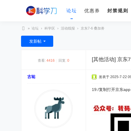
论坛
优惠券
封禁规则
»
论坛
›
科学区
›
活动线报
›
京东7-6 叠加劵
科
发新帖
学
刀
[其他活动]
京东7
查看:
4416
|
回复:
0
古祐
发表于 2025-7-22 09
19:/复制打开京东ap