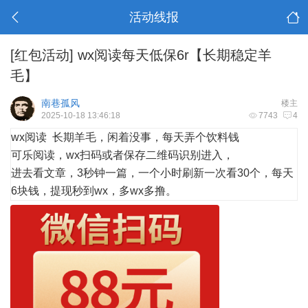
活动线报
[红包活动]
wx阅读每天低保6r【长期稳定羊
毛】
南巷孤风
楼主
2025-10-18 13:46:18
7743
4
wx阅读 长期羊毛，闲着没事，每天弄个饮料钱
可乐阅读，wx扫码或者保存二维码识别进入，
进去看文章，3秒钟一篇，一个小时刷新一次看30个，每天
6块钱，提现秒到wx，多wx多撸。