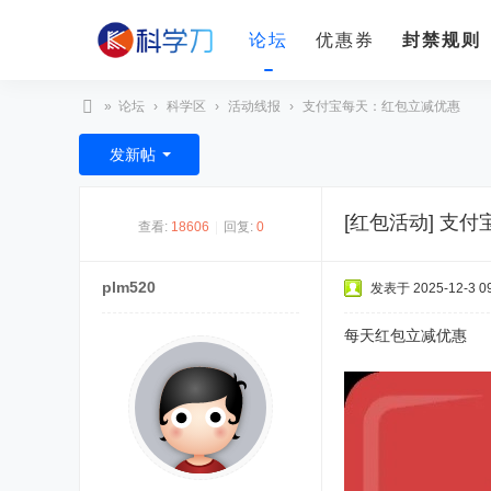
论坛
优惠券
封禁规则
»
论坛
›
科学区
›
活动线报
›
支付宝每天：红包立减优惠
科
发新帖
学
刀
[红包活动]
支付
查看:
18606
|
回复:
0
plm520
发表于 2025-12-3 09
每天红包立减优惠