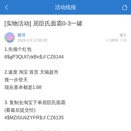
活动线报
[实物活动]
屈臣氏面霜0-3一罐
耀哥
楼主
2026-3-5 12:00:28
1858
0
1.先领个红包
8$gP3QUt7zkBn$:// CZ6144
2.速度 淘宝 首页 天猫超市
搜一步登天
现在基本都是1.68
3. 复制去淘宝下单屈臣氏面霜
(看最后提交忦)
4$MZlGUtiZYFR$:// CZ6135