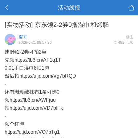
活动线报
[实物活动]
京东领2-2券0撸湿巾和烤肠
耀哥
楼主
2026-6-21 08:57:36
489
0
速‼领2-2券可拍2単
先领https://tb3.cn/AF1q1T
0.01手口湿巾8抽1包
然后拍https://u.jd.com/Vg7bRQD
-
还有珊瑚绒抹布1条可选0
领https://tb3.cn/AWFjuu
拍https://u.jd.com/VD7bfFk
​-
​领个红包
https://u.jd.com/VO7bTg1