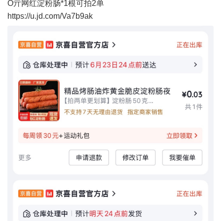
O亓网红淀粉肠*1根可拍2单
https://u.jd.com/Va7b9ak