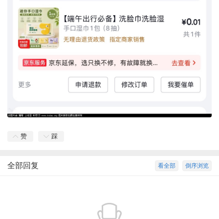
赞
踩
全部回复
看全部
倒序浏览