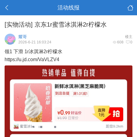
活动线报
[实物活动]
京东1r蜜雪冰淇淋2r柠檬水
耀哥
楼主
2026-6-21 16:03:24
608
0
领1 下滑 1r冰淇淋2r柠檬水
https://u.jd.com/VaVLZV4