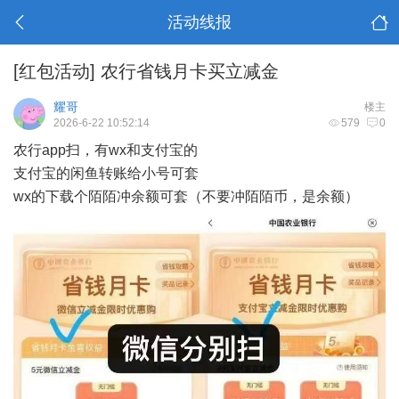
活动线报
[红包活动]
农行省钱月卡买立减金
耀哥
楼主
2026-6-22 10:52:14
579
0
农行app扫，有wx和支付宝的
支付宝的闲鱼转账给小号可套
wx的下载个陌陌冲余额可套（不要冲陌陌币，是余额）