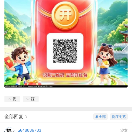
赞
踩
全部回复
看全部
倒序浏览
3
q648836733
沙发