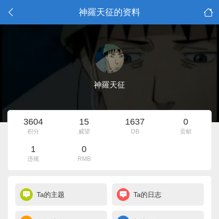
神羅天征的资料
神羅天征
3604
15
1637
0
积分
威望
DB
贡献
1
0
违规
RMB
Ta的主题
Ta的日志