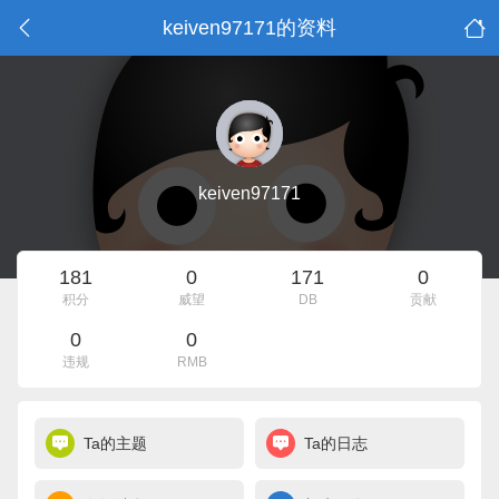
keiven97171的资料
keiven97171
181
0
171
0
积分
威望
DB
贡献
0
0
违规
RMB
Ta的主题
Ta的日志