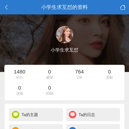
小学生求互怼的资料
小学生求互怼
1480
0
764
0
积分
威望
DB
贡献
0
0
违规
RMB
Ta的主题
Ta的日志